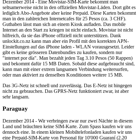
Dezember 2014 - Eine Movistar-SIM-Karte bekommt man
seltsamerweise nicht in den offiziellen Movistar-Läden. Dort gibt es
lediglich Abo-Angebote aber keine Prepaid. Diese Karten bekommt
man in den zahlreichen Internetcafes für 25 Pesos (ca. 3 CHF).
Guthaben lässt man sich an einem Kiosk aufladen. Das mobile
Internet an den Start zu kriegen ist nicht einfach. Movistar ist nicht
hilfreich, da sie das iPhone offiziell nicht unterstützen. Dank
unlockit.co.nz kann man aber ein Profil mit den korrekten APN-
Einstellungen auf das iPhone laden - WLAN vorausgesetzt. Leider
gibt es keine grösseren Datenbundles zu kaufen, sondern nur
"internet por día". Man bezahlt jeden Tag 3.10 Pesos (50 Rappen)
und bekommt dafür 15 MB Daten. Sobald diese aufgebraucht sind,
kann man mit einer extrem langsamen Verbindung weitersurfen,
oder man aktiviert zu denselben Konditionen weitere 15 MB.
Das 3G-Netz ist schnell und zuverlässig. Das E-Netz ist hingegen
nicht zu gebrauchen. Das GPRS-Netz funktioniert zwar, ist aber
sehr langsam.
Paraguay
Dezember 2014 - Wir verbringen zwar nur zwei Nächte in diesem
Land und bräuchten keine SIM-Karte. Zum Spass kaufen wir uns
dennoch eine. In einem kleinen Mobiltelefonladen kaufen wir uns
eine Prepaid-SIM-Karte von Personal für 10'000 Guaraní (2.20