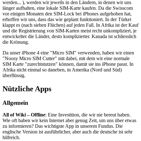
werden... ), werden wir jeweils in den Ländern, in denen wir uns
länger aufhalten, eine lokale SIM-Karte kaufen. Da die Swisscom
vor einigen Monaten den SIM-Lock bei iPhones aufgehoben hat,
erhoffen wir uns, dass das wie geplant funktioniert. In der Türkei
klappt es (nach sieben Flüchen) auf jeden Fall. In Afrika ist der Kauf
und die Registrierung von SIM-Karten meist recht unkompliziert, je
entwickelter die Länder, desto komplizierter. Kanada ist schliesslich
die Krönung.
Da unser iPhone 4 eine "Micro SIM" verwenden, haben wir einen
"Noosy Micro SIM Cutter" mit dabei, mit dem wir eine normale
SIM Karte "zurechtstutzen" können, damit sie ins iPhone passt. In
Afrika nicht einmal so daneben, in Amerika (Nord und Süd)
überflüssig.
Nützliche Apps
Allgemein
All of Wiki – Offline
: Eine Investition, die wir nie bereut haben.
Wie oft haben wir kein Internet aber genug Zeit, um uns über etwas
zu informieren? Das wichtigste App in unserem Fundus. Die
englische Version ist ausführlicher, aber auch die deutsche ist sehr
hilfreich.