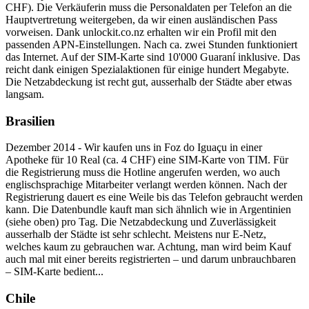
CHF). Die Verkäuferin muss die Personaldaten per Telefon an die
Hauptvertretung weitergeben, da wir einen ausländischen Pass
vorweisen. Dank unlockit.co.nz erhalten wir ein Profil mit den
passenden APN-Einstellungen. Nach ca. zwei Stunden funktioniert
das Internet. Auf der SIM-Karte sind 10'000 Guaraní inklusive. Das
reicht dank einigen Spezialaktionen für einige hundert Megabyte.
Die Netzabdeckung ist recht gut, ausserhalb der Städte aber etwas
langsam.
Brasilien
Dezember 2014 - Wir kaufen uns in Foz do Iguaçu in einer
Apotheke für 10 Real (ca. 4 CHF) eine SIM-Karte von TIM. Für
die Registrierung muss die Hotline angerufen werden, wo auch
englischsprachige Mitarbeiter verlangt werden können. Nach der
Registrierung dauert es eine Weile bis das Telefon gebraucht werden
kann. Die Datenbundle kauft man sich ähnlich wie in Argentinien
(siehe oben) pro Tag. Die Netzabdeckung und Zuverlässigkeit
ausserhalb der Städte ist sehr schlecht. Meistens nur E-Netz,
welches kaum zu gebrauchen war. Achtung, man wird beim Kauf
auch mal mit einer bereits registrierten – und darum unbrauchbaren
– SIM-Karte bedient...
Chile