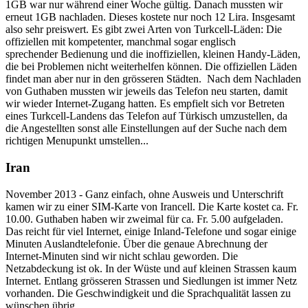
1GB war nur während einer Woche gültig. Danach mussten wir
erneut 1GB nachladen. Dieses kostete nur noch 12 Lira. Insgesamt
also sehr preiswert. Es gibt zwei Arten von Turkcell-Läden: Die
offiziellen mit kompetenter, manchmal sogar englisch
sprechender Bedienung und die inoffiziellen, kleinen Handy-Läden,
die bei Problemen nicht weiterhelfen können. Die offiziellen Läden
findet man aber nur in den grösseren Städten. Nach dem Nachladen
von Guthaben mussten wir jeweils das Telefon neu starten, damit
wir wieder Internet-Zugang hatten. Es empfielt sich vor Betreten
eines Turkcell-Landens das Telefon auf Türkisch umzustellen, da
die Angestellten sonst alle Einstellungen auf der Suche nach dem
richtigen Menupunkt umstellen...
Iran
November 2013 - Ganz einfach, ohne Ausweis und Unterschrift
kamen wir zu einer SIM-Karte von Irancell. Die Karte kostet ca. Fr.
10.00. Guthaben haben wir zweimal für ca. Fr. 5.00 aufgeladen.
Das reicht für viel Internet, einige Inland-Telefone und sogar einige
Minuten Auslandtelefonie. Über die genaue Abrechnung der
Internet-Minuten sind wir nicht schlau geworden. Die
Netzabdeckung ist ok. In der Wüste und auf kleinen Strassen kaum
Internet. Entlang grösseren Strassen und Siedlungen ist immer Netz
vorhanden. Die Geschwindigkeit und die Sprachqualität lassen zu
wünschen übrig...