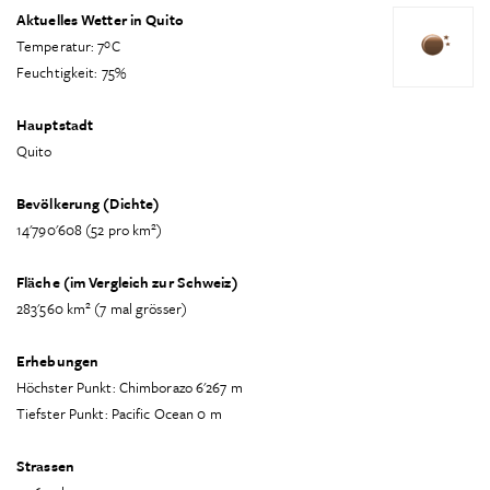
Aktuelles Wetter in Quito
Temperatur: 7ºC
Feuchtigkeit: 75%
Hauptstadt
Quito
Bevölkerung (Dichte)
2
14'790'608 (52 pro km
)
Fläche (im Vergleich zur Schweiz)
2
283'560 km
(7 mal grösser)
Erhebungen
Höchster Punkt: Chimborazo 6'267 m
Tiefster Punkt: Pacific Ocean 0 m
Strassen