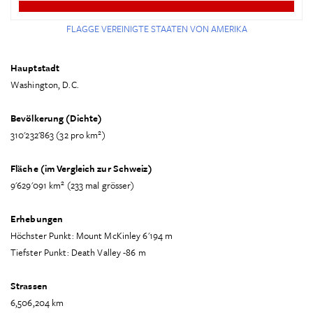
FLAGGE VEREINIGTE STAATEN VON AMERIKA
Hauptstadt
Washington, D.C.
Bevölkerung (Dichte)
2
310'232'863 (32 pro km
)
Fläche (im Vergleich zur Schweiz)
2
9'629'091 km
(233 mal grösser)
Erhebungen
Höchster Punkt: Mount McKinley 6'194 m
Tiefster Punkt: Death Valley -86 m
Strassen
6,506,204 km