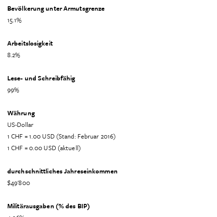
Bevölkerung unter Armutsgrenze
15.1%
Arbeitslosigkeit
8.2%
Lese- und Schreibfähig
99%
Währung
US-Dollar
1 CHF = 1.00 USD (Stand: Februar 2016)
1 CHF = 0.00 USD (aktuell)
durchschnittliches Jahreseinkommen
$49'800
Militärausgaben (% des BIP)