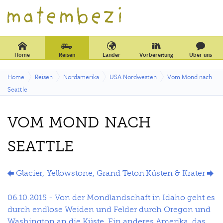
Home
Reisen
Länder
Vorbereitung
Über uns
Home
Reisen
Nordamerika
USA Nordwesten
Vom Mond nach
Seattle
VOM MOND NACH
SEATTLE
Glacier, Yellowstone, Grand Teton
Küsten & Krater
06.10.2015 - Von der Mondlandschaft in Idaho geht es
durch endlose Weiden und Felder durch Oregon und
Washington an die Küste. Ein anderes Amerika, das