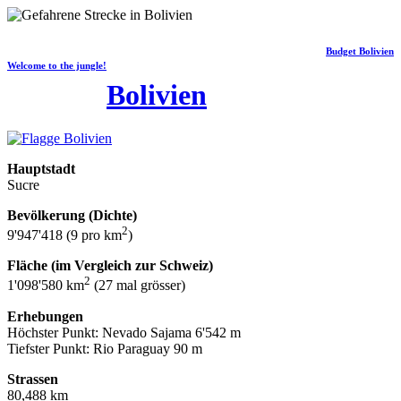
Budget Bolivien
Welcome to the jungle!
Bolivien
Hauptstadt
Sucre
Bevölkerung (Dichte)
2
9'947'418 (9 pro km
)
Fläche (im Vergleich zur Schweiz)
2
1'098'580 km
(27 mal grösser)
Erhebungen
Höchster Punkt: Nevado Sajama 6'542 m
Tiefster Punkt: Rio Paraguay 90 m
Strassen
80,488 km